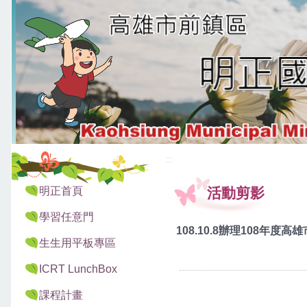
:::
:::
明正首頁
活動剪影
學習任意門
108.10.8辦理108年
生生用平板專區
ICRT LunchBox
課程計畫