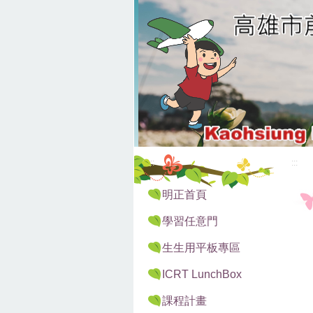
:::
:::
明正首頁
學習任意門
生生用平板專區
ICRT LunchBox
課程計畫