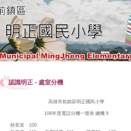
認識明正
-
處室分機
高雄市前鎮區明正國民小學
106年度電話分機一覽表 總機 9
校長室
100