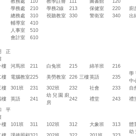
教務處
110
教學註冊
111
圖書館
120
學務處
210
學務2線
213
保健室
220
廚
總務處
310
視聽教室
330
警衛室
340
出
輔導室
410
人事室
510
會計室
610
明正
樓
一樓
河馬班
211
白兔班
215
綿羊班
216
學
二樓
電腦教室
225
美勞教室
226
三樓
英語
235
中
三樓
301班
231
302班
232
社會
233
自
幼兒園廚
四樓
英語
241
242
禮堂
243
禮
房
和平
樓
一樓
101班
311
102班
312
大象班
313
體
幼
二樓
課後照顧
321
202班
322
201班
323