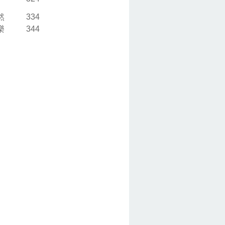
然
334
樂
344