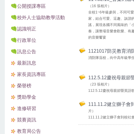
公開授課專區
（16 張相片）
全校1~6年級參與，不同可
校外人士協助教學活動
家，結合可愛、逗趣、詼諧
謠，展現各國不同風味的「
認識明正
奏，讓整場音樂會歡樂、有
的音樂饗宴
行政單位
1121017防災教育消
訊息公告
消防隊蒞校，向中高年級學
最新訊息
家長資訊專區
112.5.12慶祝母
（23 張相片）
榮譽榜
112.5.12慶祝母親節暨英
獎助學金
111.11.2健立獅子
進修研習
片）
111.11.2健立獅子會到校社
競賽資訊
教育局公告