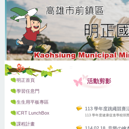
:::
:::
明正首頁
活動剪影
學習任意門
生生用平板專區
113 學年度跳繩競賽
ICRT LunchBox
113 學年度健康促進學校班
課程計畫
114.02.18_音樂