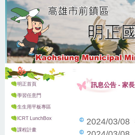
:::
:::
明正首頁
訊息公告
-
家長
學習任意門
生生用平板專區
ICRT LunchBox
2024/03/08
課程計畫
2024/03/0