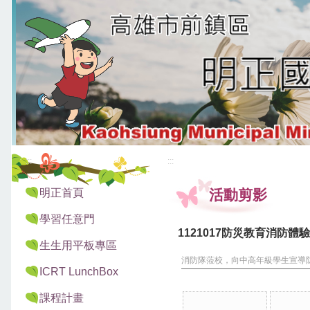
:::
:::
明正首頁
活動剪影
學習任意門
1121017防災教育消防體驗
生生用平板專區
消防隊蒞校，向中高年級學生宣導
ICRT LunchBox
課程計畫