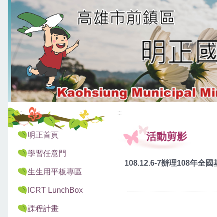
:::
:::
明正首頁
活動剪影
學習任意門
108.12.6-7辦理108
生生用平板專區
ICRT LunchBox
課程計畫