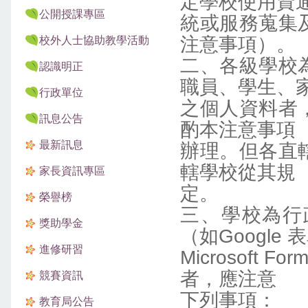
定學校使用資
公開授課專區
統或服務蒐集
注意事項）。
校外人士協助教學活動
二、各級學校
認識明正
職員、學生、
行政單位
之個人資料者
訊息公告
酌本注意事項
最新訊息
辦理。但各直
轄學校從其規
家長資訊專區
定。
榮譽榜
三、學校為行
獎助學金
（如Google 
進修研習
Microsof
者，應注意
競賽資訊
下列事項：
教育局公告