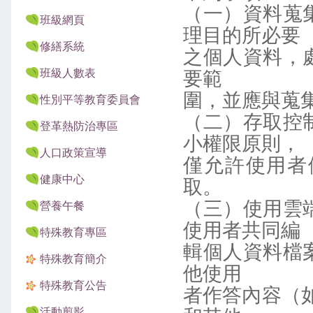
（一）資料蒐
班級網頁
理目的所必要
修繕系統
之個人資料，
班級人數表
要範
圍，並應與蒐
性別平等教育委員會
（二）存取控
登革熱防治專區
小權限原則，
人口政策宣導
僅允許使用者
健康中心
取。
（三）使用雲
營養午餐
使用者共同編
特殊教育專區
輯個人資料檔
特殊教育簡介
他使用
特殊教育公告
者作答內容（如
活動剪影