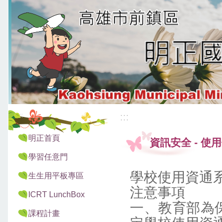
:::
:::
明正首頁
資訊安全
-
使用
學習任意門
學校使用資通
生生用平板專區
注意事項
ICRT LunchBox
一、教育部為
課程計畫