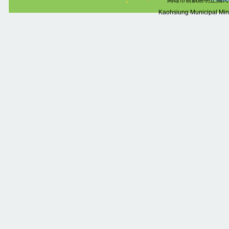
高雄市前鎮區明正國民
Kaohsiung Municipal Mi