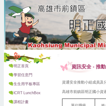
:::
:::
明正首頁
資訊安全
-
推動
學習任意門
資通安全推動小組成員及
生生用平板專區
高雄市前鎮區明正國小資
ICRT LunchBox
課程計畫
單位職級
姓