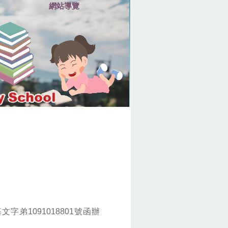
網站導覽
:::
弟1091018801號函辦