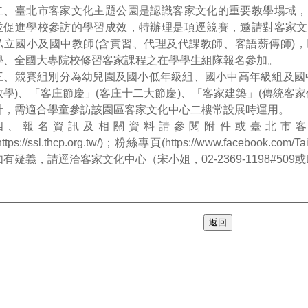
二、臺北市客家文化主題公園是認識客家文化的重要教學場域，
並促進學校參訪的學習成效，特辦理是項逕競賽，邀請對客家文
私立國小及國中教師(含實習、代理及代課教師、客語薪傳師)
學、全國大專院校修習客家課程之在學學生組隊報名參加。
三、競賽組別分為幼兒園及國小低年級組、國小中高年級組及國
教學)、「客庄節慶」(客庄十二大節慶)、「客家建築」(傳統客
計，需適合學童參訪該園區客家文化中心二樓常設展時運用。
四、報名資訊及相關資料請參閱附件或臺北市客
https://ssl.thcp.org.tw/)；粉絲專頁(https://www.facebook.co
如有疑義，請逕洽客家文化中心（宋小姐，02-2369-1198#509或thcf
返回