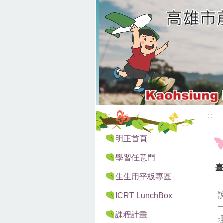
:::
:::
明正首頁
學習任意門
臺
生生用平板專區
ICRT LunchBox
課程計畫