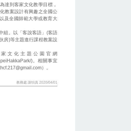
為達到客家文化教學目標，
化教案設計有興趣之全國公
，以及全國師範大學或教育大
中組。以「客說客語」(客語
家伙房)等主題進行課程教案設
家文化主題公園官網
m/TaipeiHakkaPark/)。相關事宜
.217@gmail.com）。
教務處 謝怡真 2020/04/01