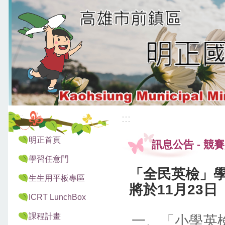
:::
:::
明正首頁
訊息公告
-
競賽
學習任意門
「全民英檢」學
生生用平板專區
將於11月23
ICRT LunchBox
課程計畫
一、「小學英