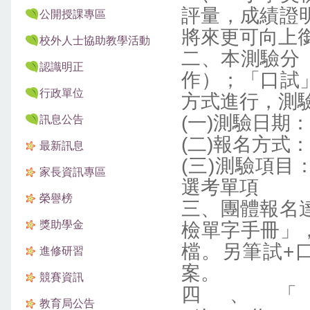
評量，成績證
公開授課專區
將來更可向上
校外人士協助教學活動
二、本測驗分
認識明正
作）；「口試
行政單位
方式進行，測
(一)測驗日期
訊息公告
(二)報名方式：網路
最新訊息
(三)測驗項
家長資訊專區
選考單項
榮譽榜
三、團體報名
獎助學金
檢單字手冊」
檔。另筆試+
進修研習
案。
競賽資訊
四、
教育局公告