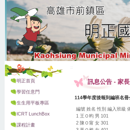
:::
:::
明正首頁
訊息公告
-
家長
學習任意門
114學年度後報到編班名冊
生生用平板專區
編號 姓名 性別 編入班級 
ICRT LunchBox
1 王Ｏ昀 男 101
2 陳Ｏ甯 女 301
課程計畫
3 黃Ｏ榛 女 401