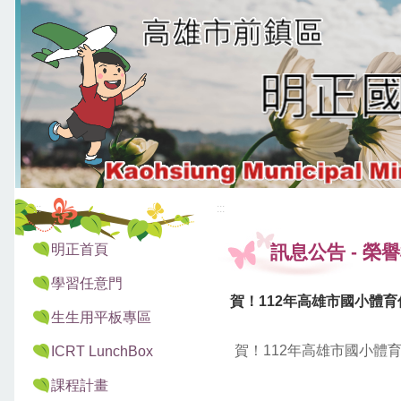
:::
:::
明正首頁
訊息公告
-
榮譽
學習任意門
賀！112年高雄市國小體
生生用平板專區
賀！112年高雄市國小體
ICRT LunchBox
課程計畫