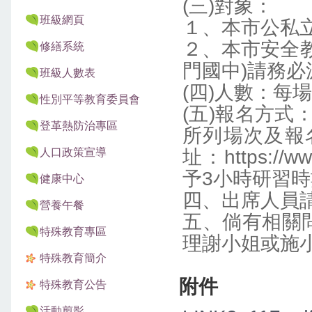
(三)對象：
班級網頁
１、本市公私
２、本市安全
修繕系統
門國中)請務必
班級人數表
(四)人數：每
性別平等教育委員會
(五)報名方式
登革熱防治專區
所列場次及報
人口政策宣導
址：https://
予3小時研習
健康中心
四、出席人員
營養午餐
五、倘有相關
特殊教育專區
理謝小姐或施小姐
特殊教育簡介
附件
特殊教育公告
活動剪影