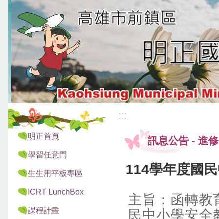
:::
:::
明正首頁
訊息公告
-
進修
學習任意門
114學年度國
生生用平板專區
ICRT LunchBox
主旨：函轉教
課程計畫
民中小學安全