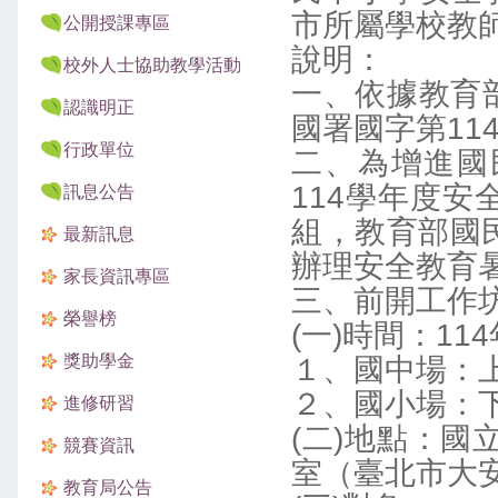
市所屬學校教
公開授課專區
說明：
校外人士協助教學活動
一、依據教育部
認識明正
國署國字第114
行政單位
二、為增進國
114學年度
訊息公告
組，教育部國
最新訊息
辦理安全教育
家長資訊專區
三、前開工作
榮譽榜
(一)時間：11
獎助學金
１、國中場：上
２、國小場：下
進修研習
(二)地點：國
競賽資訊
室（臺北市大安
教育局公告