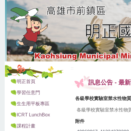
:::
:::
明正首頁
訊息公告
-
最新
學習任意門
各級學校實驗室禁水性物
生生用平板專區
各級學校實驗室禁水性物質
ICRT LunchBox
附件
課程計畫