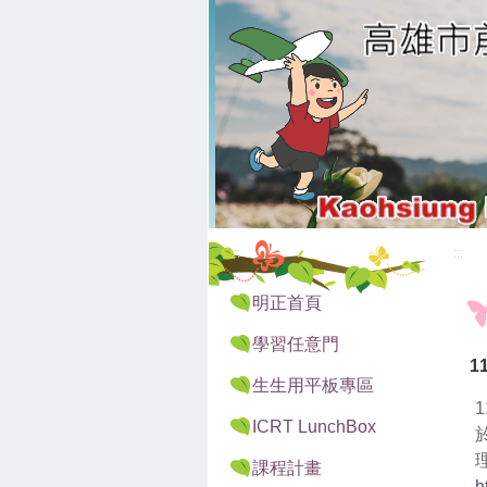
:::
:::
明正首頁
學習任意門
1
生生用平板專區
ICRT LunchBox
課程計畫
h