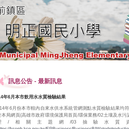
訊息公告
-
最新訊息
14年6月本市飲用水水質檢驗結果
114年6月份本市轄內自來水供水系統管網測點水質檢驗結果均
於本局網頁(高雄市政府環境保護局首頁/環保業務/02土壤及水污染
理/相關主題網/03抽驗水質
ttps://ksepb.kcg.gov.tw/EPBusiness/BusinessB/WaterIntroductio