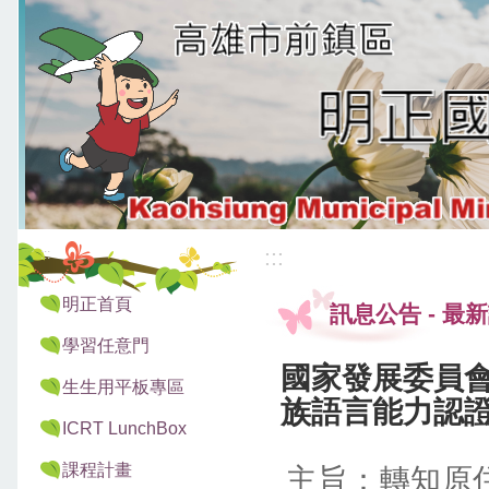
:::
:::
明正首頁
訊息公告
-
最新
學習任意門
國家發展委員
生生用平板專區
族語言能力認
ICRT LunchBox
課程計畫
主旨：轉知原